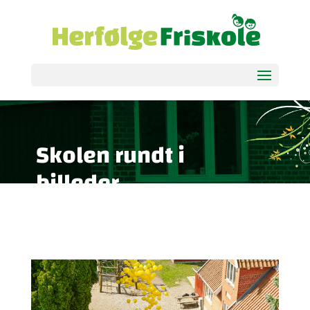
Skolen rundt i
billeder