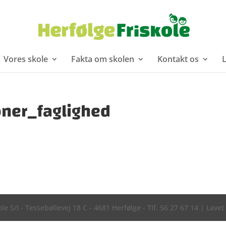
Vores skole
Fakta om skolen
Kontakt os
L
ner_faglighed
le S/I - Tessebøllevej 18 C - 4681 Herfølge - Tlf. 56 27 67 14 | Lavet