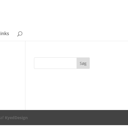
inks
 af
KyedDesign