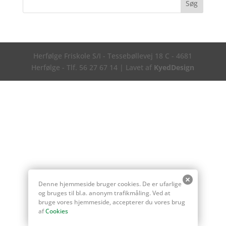
Herfølge Friskole S/I - Tessebøllevej 18 C - 4681
Herfølge - Tlf. 56 27 67 14 | Lavet af
KyedDesign
Denne hjemmeside bruger cookies. De er ufarlige
og bruges til bl.a. anonym trafikmåling. Ved at
bruge vores hjemmeside, accepterer du vores brug
af
Cookies