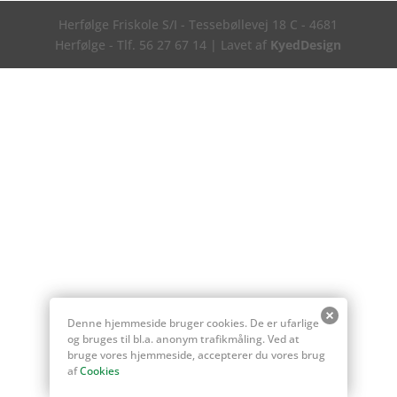
Herfølge Friskole S/I - Tessebøllevej 18 C - 4681
Herfølge - Tlf. 56 27 67 14 | Lavet af
KyedDesign
Denne hjemmeside bruger cookies. De er ufarlige
og bruges til bl.a. anonym trafikmåling. Ved at
bruge vores hjemmeside, accepterer du vores brug
af
Cookies