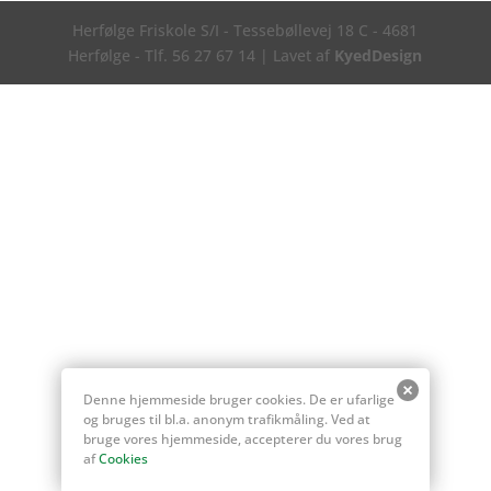
Herfølge Friskole S/I - Tessebøllevej 18 C - 4681
Herfølge - Tlf. 56 27 67 14 | Lavet af
KyedDesign
Denne hjemmeside bruger cookies. De er ufarlige
og bruges til bl.a. anonym trafikmåling. Ved at
bruge vores hjemmeside, accepterer du vores brug
af
Cookies