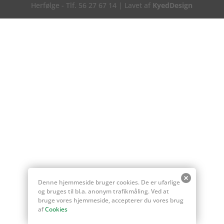
Herfølge - Tlf. 56 27 67 14 | Lavet af
KyedDesign
Denne hjemmeside bruger cookies. De er ufarlige
og bruges til bl.a. anonym trafikmåling. Ved at
bruge vores hjemmeside, accepterer du vores brug
af
Cookies